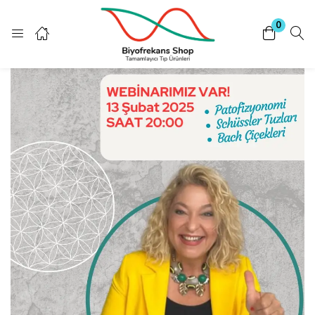
Giriş Yap
Kayıt Ol
0
Giriş yapmak için kullanıcı adınızı ve şifrenizi giriniz.
Beni Hatırla
Şifrenizi mi unuttunuz?