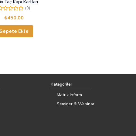
ix Taç Kapı Kartları
(0)
₺
450,00
Sepete Ekle
Kategoriler
Matrix Inform
Seminer & Webinar