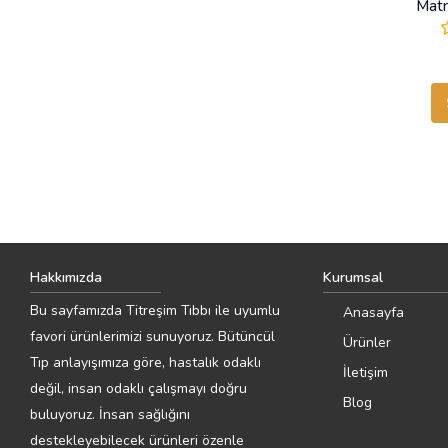
Matr
Hakkımızda
Kurumsal
Bu sayfamızda Titreşim Tıbbı ile uyumlu
Anasayfa
favori ürünlerimizi sunuyoruz. Bütüncül
Ürünler
Tıp anlayışımıza göre, hastalık odaklı
İletişim
değil, insan odaklı çalışmayı doğru
Blog
buluyoruz. İnsan sağlığını
destekleyebilecek ürünleri özenle