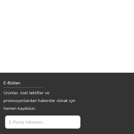
E-Bülten
Ürünler, özel teklifler ve
promosyonlardan haberdar olmak için
hemen kaydolun.
e-
bulten